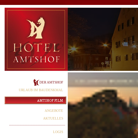
DER AMTSHOF
URLAUB IM BAUDENKMAL
ANGEBOTE
AKTUELLES
LOGIS